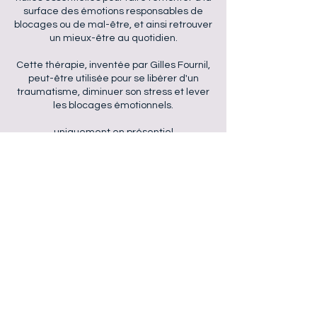
surface des émotions responsables de
blocages ou de mal-être, et ainsi retrouver
un mieux-être au quotidien.
Cette thérapie, inventée par Gilles Fournil,
peut-être utilisée pour se libérer d'un
traumatisme, diminuer son stress et lever
les blocages émotionnels.
uniquement en présentiel
Coordonnées
Vernou-la-Celle-sur-Seine, France
0620804010
i.bertoli@zohomail.eu