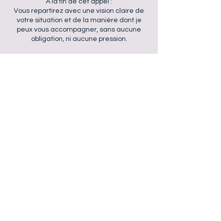
A la fin de cet appel :
Vous repartirez avec une vision claire de
votre situation et de la manière dont je
peux vous accompagner, sans aucune
obligation, ni aucune pression.
Coordonnées
Vernou-la-Celle-sur-Seine, France
0620804010
i.bertoli@zohomail.eu
I
sabelle BERTOLI
Siret
881 866 800 00017
i.bertoli@zohomail.eu