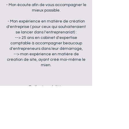
- Mon écoute afin de vous accompagner le
mieux possible.
- Mon expérience en matière de création
d'entreprise ( pour ceux qui souhaiteraient
se lancer dans l'entreprenariat) :
--> 25 ans en cabinet d'expertise
comptable à accompagner beaucoup
d'entrepreneurs dans leur démarrage,
--> mon expérience en matière de
création de site, ayant créé moi-même le
mien.
Tarifs et modalités
Chemin vers soi - Accompagnement
individuel sur-mesure
6 séances de 1h30 pour explorer,
comprendre, libérer et poser les bases
solides en vous.