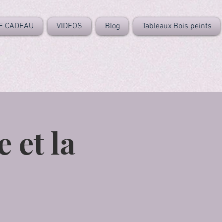
E CADEAU
VIDEOS
Blog
Tableaux Bois peints
e et la