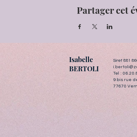
Partager cet 
I
sabelle
Siret 881 8
BERTOLI
i.bertoli@
Tel : 06.20
9 bis rue 
77670 Vern