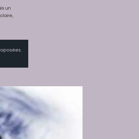
is un
laire,
proposées.