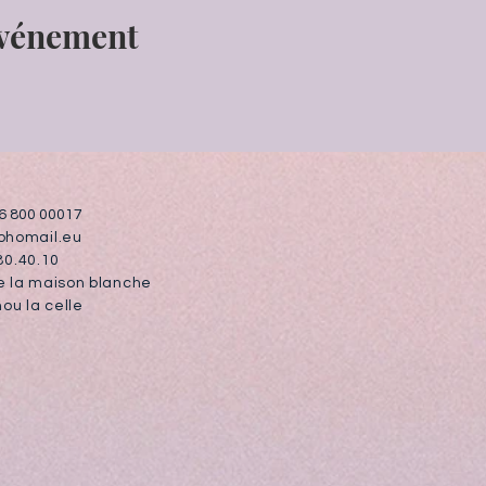
événement
66 800 00017
zohomail.eu
.80.40.10
de la maison blanche
ou la celle