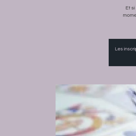
Et s
momen
Les inscr