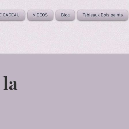
E CADEAU
VIDEOS
Blog
Tableaux Bois peints
 la