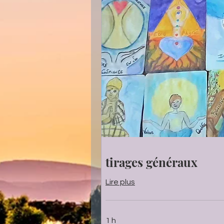
tirages généraux
Lire plus
1 h