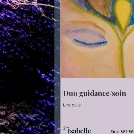
Duo guidance/soin
Lire plus
2 h
I
sabelle
Siret 881 8