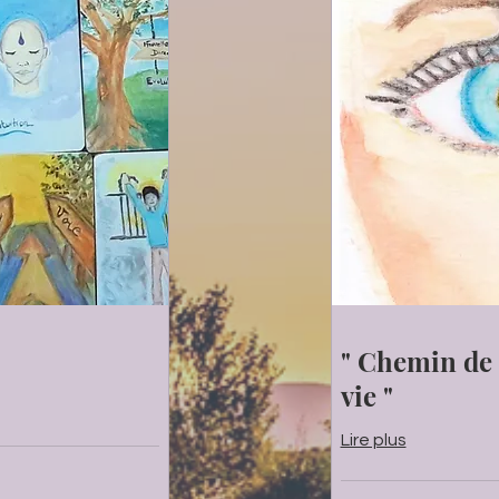
" Chemin de
vie "
Lire plus